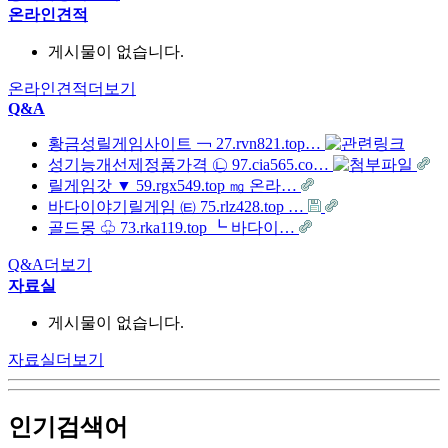
온라인견적
게시물이 없습니다.
온라인견적
더보기
Q&A
황금성릴게임사이트 ￢ 27.rvn821.top…
성기능개선제정품가격 ㉡ 97.cia565.co…
릴게임갓 ▼ 59.rgx549.top ㎎ 온라…
바다이야기릴게임 ㈋ 75.rlz428.top …
골드몽 ♧ 73.rka119.top ┗ 바다이…
Q&A
더보기
자료실
게시물이 없습니다.
자료실
더보기
인기검색어